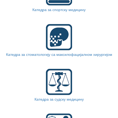
Катедра за спортску медицину
Катедра за стоматологију са максилофацијалном хирургијом
Катедра за судску медицину