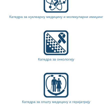
Катедра за нуклеарну медицину и молекуларни имиџинг
Катедра за онкологију
Катедра за општу медицину и геријатрију