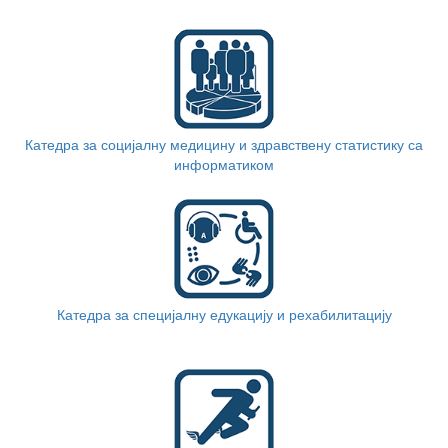
Катедра за социјалну медицину и здравствену статистику са
информатиком
Катедра за специјалну едукацију и рехабилитацију