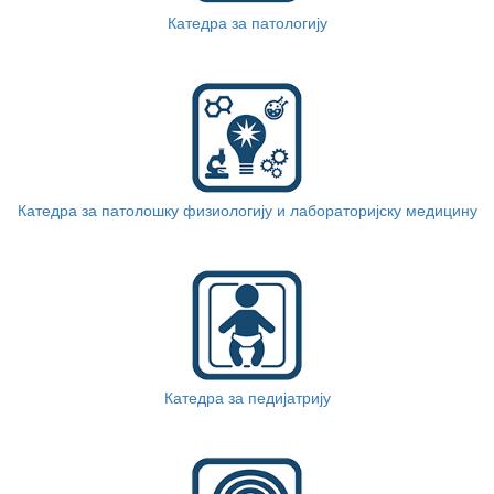
Катедра за патологију
Катедра за патолошку физиологију и лабораторијску медицину
Катедра за педијатрију