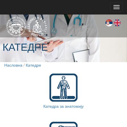
Toggl
navig
КАТЕДРЕ
Насловна
/
Катедре
Катедра за анатомију