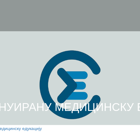
ИНУИРАНУ МЕДИЦИНСКУ 
едицинску едукацију