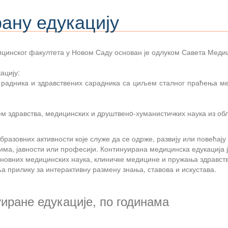
ану едукацију
цинског факултета у Новом Саду основан је одлуком Савета Медици
ацију:
 радника и здравствених сарадника са циљем сталног праћења ме
ем здравства, медицинских и друштвенo-хуманистичких наука из обл
бразовних активности које служе да се одрже, развију или повећа
тима, јавности или професији. Континуирана медицинска едукација 
основних медицинских наука, клиничке медицине и пружања здравств
ља прилику за интерактивну размену знања, ставова и искустава.
иране едукације, по годинама