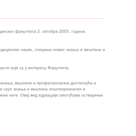
нског факултета 2. октобра 2003. године.
дицинске науке, стицања нових знања и вештина и
асти које су у интересу Факултета.
ју знања, вештине и професионална достигнућа и
је скуп знања и вештина општепризнатих и
ене неге. Овај вид едукације омогућава остварење