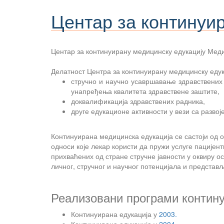
Центар за континуир
Центар за континуирану медицинску едукацију Меди
Делатност Центра за континуирану медицинску едук
стручно и научно усавршавање здравствених
унапређења квалитета здравствене заштите,
доквалификација здравствених радника,
друге едукационе активности у вези са развој
Континуирана медицинска едукација се састоји од о
односи које лекар користи да пружи услуге пацијен
прихваћених од стране стручне јавности у оквиру 
личног, стручног и научног потенцијала и представ
Реализовани програми контину
Континуирана едукација у
2003.