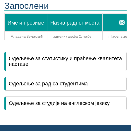
Запослени
Име и презиме
Назив радног места
Ко
Младена Зељковић
заменик шефа Службе
mladena.zeljk
Одељење за статистику и праћење квалитета
наставе
Одељење за рад са студентима
Одељење за студије на енглеском језику