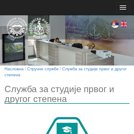
Toggl
navig
Насловна
/
Стручне службе
/
Служба за студије првог и другог
степена
Служба за студије првог и
другог степена